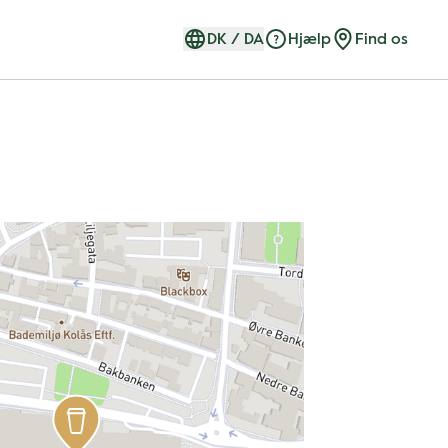
DK
/
DA
Hjælp
Find os