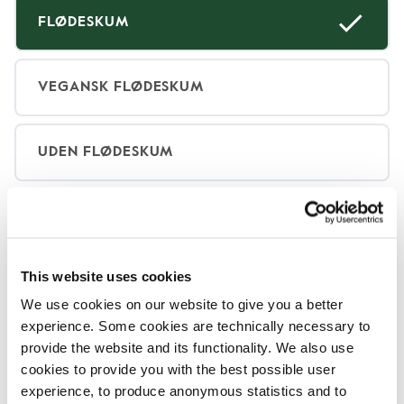
FLØDESKUM
VEGANSK FLØDESKUM
UDEN FLØDESKUM
Hvad det indeholder
This website uses cookies
We use cookies on our website to give you a better
Alle vores produkter kan indeholde små
experience. Some cookies are technically necessary to
spor af allergener.
provide the website and its functionality. We also use
Alle vores produkter håndteres med omhu, selv
cookies to provide you with the best possible user
om der er risiko for, at forskellige produkter kan
experience, to produce anonymous statistics and to