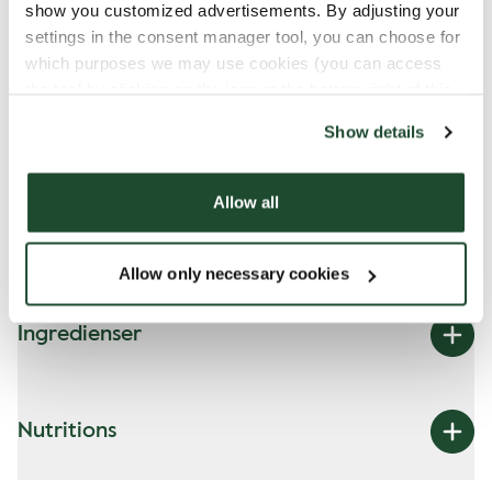
komme i kontakt med hinanden, og at der kan
show you customized advertisements. By adjusting your
forekomme kontaminering af allergener..
settings in the consent manager tool, you can choose for
which purposes we may use cookies (you can access
Læs mere i vores allergeneguide
the tool by clicking on the icon at the bottom right of this
website).
Show details
Allergener
Allow all
mælk
Allow only necessary cookies
Ingredienser
Nutritions