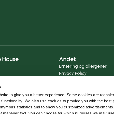
o House
Andet
Ernæring og allergener
Privacy Policy
Cookie Policy
s
Bæredygtighedsrapport
site to give you a better experience. Some cookies are technica
Fødevaresikkerhed
 functionality. We also use cookies to provide you with the best 
Vilkår og betingelser - App
onymous statistics and to show you customized advertisements.
Smileyrapporter
ent manager tool, you can choose for which purposes we may us