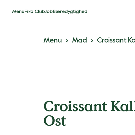
Menu
Fika Club
Job
Bæredygtighed
Menu
Mad
Croissant K
Croissant Ka
Ost