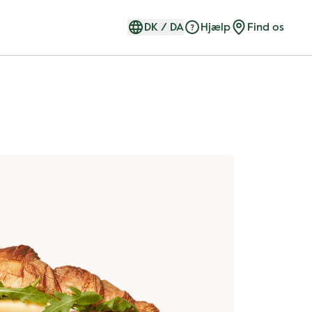
DK
/
DA
Hjælp
Find os