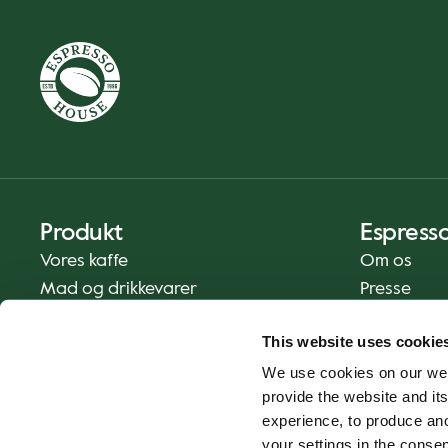
Produkt
Espress
Vores kaffe
Om os
Mad og drikkevarer
Presse
Kaffe derhjemme
Kontakt os
This website uses cookie
Levering
We use cookies on our web
Gavekort
provide the website and its
experience, to produce an
your settings in the cons