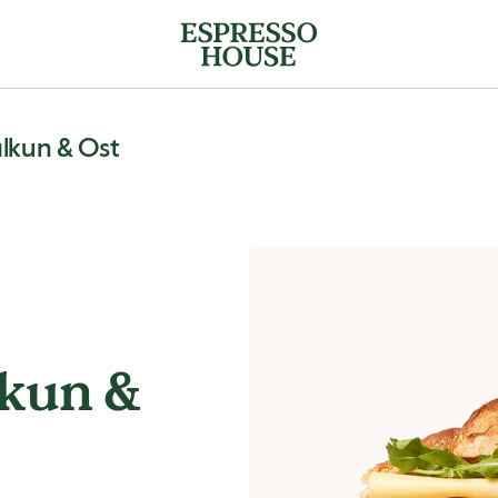
alkun & Ost
lkun &