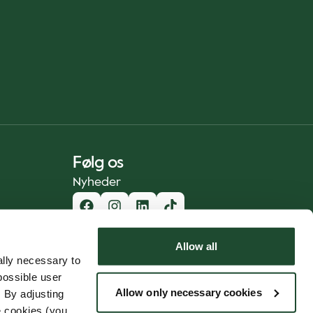
Følg os
Nyheder
Allow all
lly necessary to
possible user
Allow only necessary cookies
 By adjusting
e cookies (you