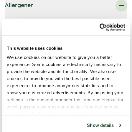
Allergener
rug
korn
mælk
hvede
This website uses cookies
We use cookies on our website to give you a better
experience. Some cookies are technically necessary to
Kan indholde spor af
provide the website and its functionality. We also use
cookies to provide you with the best possible user
experience, to produce anonymous statistics and to
æg
show you customized advertisements. By adjusting your
mandler
settings in the consent manager tool, you can choose for
hasselnødder
which purposes we may use cookies (you can access
pekannødder
the tool by clicking on the icon at the bottom right of this
website).
Show details