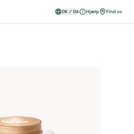
DK
/
DA
Hjælp
Find os