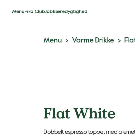
Menu
Fika Club
Job
Bæredygtighed
Menu
Varme Drikke
Fla
Flat White
Dobbelt espresso toppet med cremet