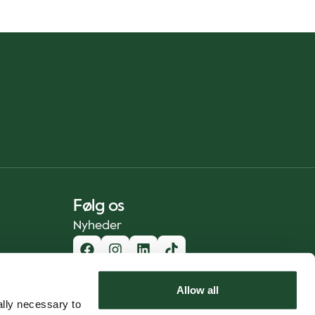
Følg os
Nyheder
Allow all
lly necessary to