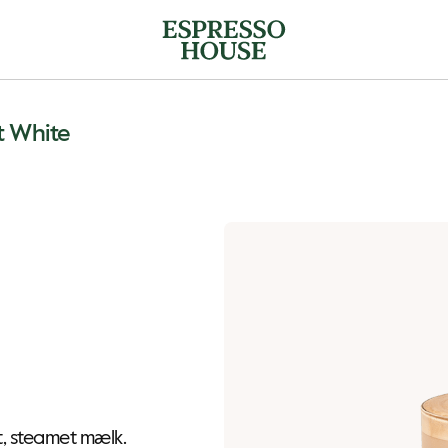
t White
, steamet mælk.