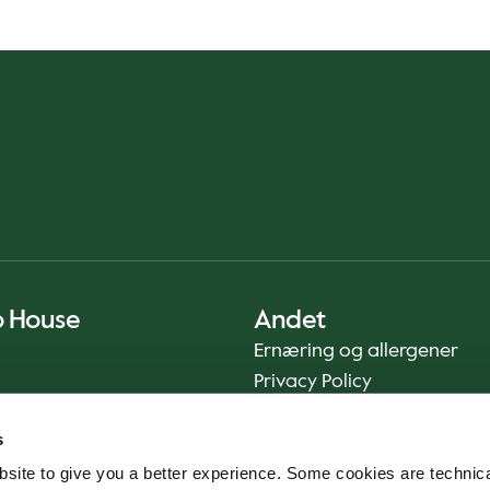
o House
Andet
Ernæring og allergener
Privacy Policy
Cookie Policy
s
Bæredygtighedsrapport
site to give you a better experience. Some cookies are technica
Fødevaresikkerhed