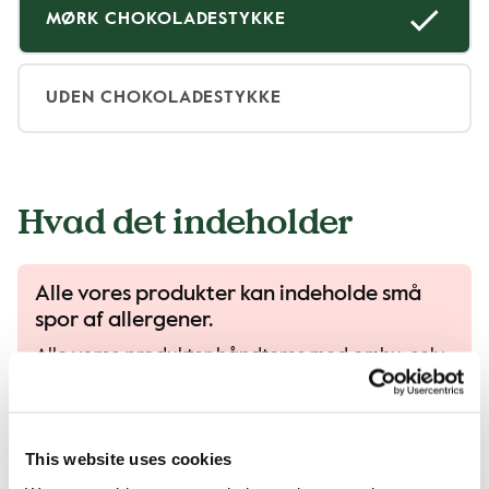
MØRK CHOKOLADESTYKKE
UDEN CHOKOLADESTYKKE
Hvad det indeholder
Alle vores produkter kan indeholde små
spor af allergener.
Alle vores produkter håndteres med omhu, selv
om der er risiko for, at forskellige produkter kan
komme i kontakt med hinanden, og at der kan
forekomme kontaminering af allergener..
This website uses cookies
Læs mere i vores allergeneguide