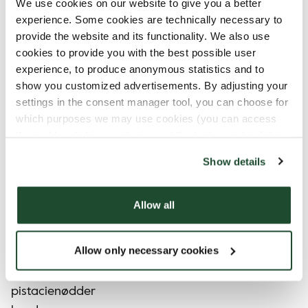
We use cookies on our website to give you a better
experience. Some cookies are technically necessary to
provide the website and its functionality. We also use
cookies to provide you with the best possible user
Allergener
experience, to produce anonymous statistics and to
show you customized advertisements. By adjusting your
sojabønner
settings in the consent manager tool, you can choose for
which purposes we may use cookies (you can access
the tool by clicking on the icon at the bottom right of this
website).
Kan indholde spor af
Show details
mælk
Allow all
hasselnødder
pekannødder
Allow only necessary cookies
æg
mandler
pistacienødder