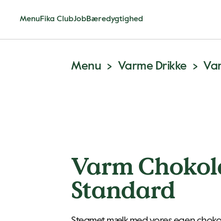
Menu
Fika Club
Job
Bæredygtighed
Menu
Varme Drikke
Va
Varm Chokol
Standard