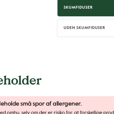
SKUMFIDUSER
UDEN SKUMFIDUSER
eholder
deholde små spor af allergener.
d omhu, selv om der er risiko for, at forskellige pr