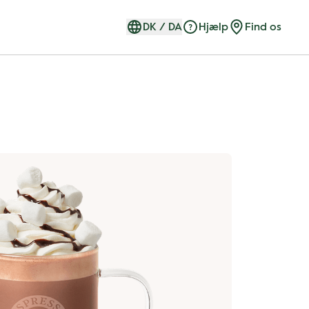
DK
/
DA
Hjælp
Find os