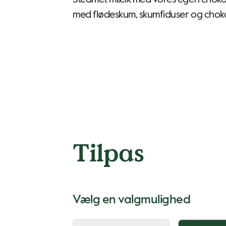
Steamet mælk med vores egen choko
med flødeskum, skumfiduser og chok
Tilpas
Vælg en valgmulighed