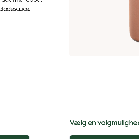
lade mix. Toppet
oladesauce.
Vælg en valgmulighe