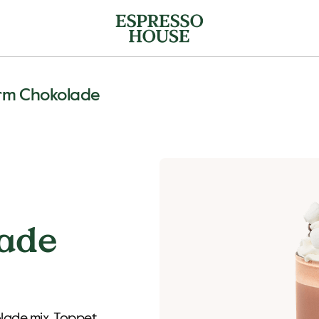
rm Chokolade
ade