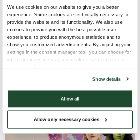
episke og følelsesladede afslutningskapitel.
We use cookies on our website to give you a better
Elphaba (Oscar®-nominerede Cynthia Erivo) og
experience. Some cookies are technically necessary to
Glinda (Oscar®-nominerede Ariana Grande) er
provide the website and its functionality. We also use
blevet fremmede for hinanden og står over for
cookies to provide you with the best possible user
konsekvenserne af deres valg. Da en pige fra
experience, to produce anonymous statistics and to
show you customized advertisements. By adjusting your
Kansas pludselig styrter ned i deres verden, må
settings in the consent manager tool, you can choose for
de finde sammen én sidste gang, og virkelig se
which purposes we may use cookies (you can access
hinanden, hvis de skal ændre både sig selv og
the tool by clicking on the icon at the bottom right of this
hele Oz, for good.
website).
Show details
Se Wicked: Part II, kun i biografen.
Allow all
Allow only necessary cookies