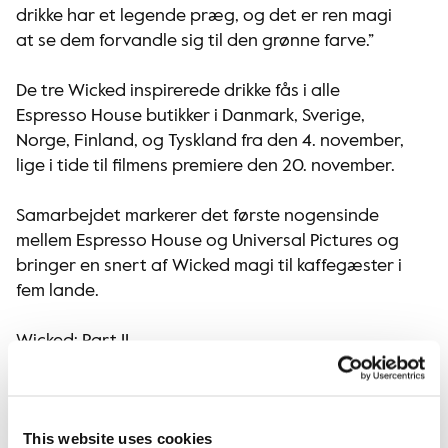
drikke har et legende præg, og det er ren magi
at se dem forvandle sig til den grønne farve.”
De tre Wicked inspirerede drikke fås i alle
Espresso House butikker i Danmark, Sverige,
Norge, Finland, og Tyskland fra den 4. november,
lige i tide til filmens premiere den 20. november.
Samarbejdet markerer det første nogensinde
mellem Espresso House og Universal Pictures og
bringer en snert af Wicked magi til kaffegæster i
fem lande.
Wicked: Part II
Efter sidste års globale filmsucces Wicked, den
mest populære Broadway-filmatisering
This website uses cookies
nogensinde, vender historien nu tilbage med sit